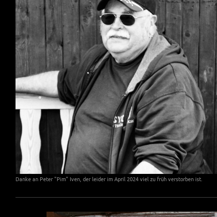
Danke an Peter "Pim" Iven, der leider im April 2024 viel zu früh verstorben ist.