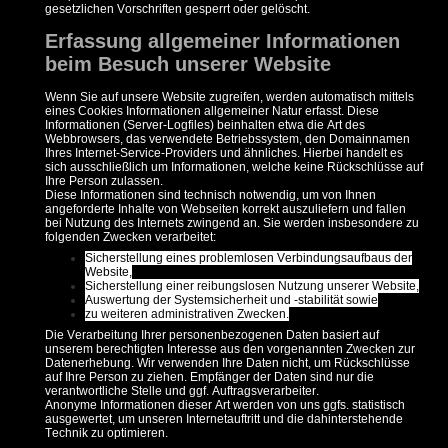
gesetzlichen Vorschriften gesperrt oder gelöscht.
Erfassung allgemeiner Informationen
beim Besuch unserer Website
Wenn Sie auf unsere Website zugreifen, werden automatisch mittels
eines Cookies Informationen allgemeiner Natur erfasst. Diese
Informationen (Server-Logfiles) beinhalten etwa die Art des
Webbrowsers, das verwendete Betriebssystem, den Domainnamen
Ihres Internet-Service-Providers und ähnliches. Hierbei handelt es
sich ausschließlich um Informationen, welche keine Rückschlüsse auf
Ihre Person zulassen.
Diese Informationen sind technisch notwendig, um von Ihnen
angeforderte Inhalte von Webseiten korrekt auszuliefern und fallen
bei Nutzung des Internets zwingend an. Sie werden insbesondere zu
folgenden Zwecken verarbeitet:
Sicherstellung eines problemlosen Verbindungsaufbaus der
Website,
Sicherstellung einer reibungslosen Nutzung unserer Website,
Auswertung der Systemsicherheit und -stabilität sowie
zu weiteren administrativen Zwecken.
Die Verarbeitung Ihrer personenbezogenen Daten basiert auf
unserem berechtigten Interesse aus den vorgenannten Zwecken zur
Datenerhebung. Wir verwenden Ihre Daten nicht, um Rückschlüsse
auf Ihre Person zu ziehen. Empfänger der Daten sind nur die
verantwortliche Stelle und ggf. Auftragsverarbeiter.
Anonyme Informationen dieser Art werden von uns ggfs. statistisch
ausgewertet, um unseren Internetauftritt und die dahinterstehende
Technik zu optimieren.