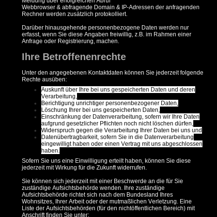
Meldung über erfolgreichen Abruf
Webbrowser & abfragende Domain & IP-Adressen der anfragenden
Rechner werden zusätzlich protokolliert.
Darüber hinausgehende personenbezogene Daten werden nur
erfasst, wenn Sie diese Angaben freiwillig, z.B. im Rahmen einer
Anfrage oder Registrierung, machen.
Ihre Betroffenenrechte
Unter den angegebenen Kontaktdaten können Sie jederzeit folgende
Rechte ausüben:
Auskunft über Ihre bei uns gespeicherten Daten und deren
Verarbeitung,
Berichtigung unrichtiger personenbezogener Daten,
Löschung Ihrer bei uns gespeicherten Daten,
Einschränkung der Datenverarbeitung, sofern wir Ihre Daten
aufgrund gesetzlicher Pflichten noch nicht löschen dürfen,
Widerspruch gegen die Verarbeitung Ihrer Daten bei uns und
Datenübertragbarkeit, sofern Sie in die Datenverarbeitung
eingewilligt haben oder einen Vertrag mit uns abgeschlossen
haben.
Sofern Sie uns eine Einwilligung erteilt haben, können Sie diese
jederzeit mit Wirkung für die Zukunft widerrufen.
Sie können sich jederzeit mit einer Beschwerde an die für Sie
zuständige Aufsichtsbehörde wenden. Ihre zuständige
Aufsichtsbehörde richtet sich nach dem Bundesland Ihres
Wohnsitzes, Ihrer Arbeit oder der mutmaßlichen Verletzung. Eine
Liste der Aufsichtsbehörden (für den nichtöffentlichen Bereich) mit
Anschrift finden Sie unter: