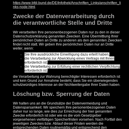
https://www.bfdi.bund.de/DE/Infothek/Anschriften_Links/anschriften_li
nks-node.html
.
Zwecke der Datenverarbeitung durch
die verantwortliche Stelle und Dritte
Wir verarbeiten Ihre personenbezogenen Daten nur zu den in dieser
Datenschutzerklärung genannten Zwecken. Eine Übermittlung Ihrer
persönlichen Daten an Dritte zu anderen als den genannten Zwecken
findet nicht statt. Wir geben Ihre persönlichen Daten nur an Dritte
weiter, wenn:
Sie Ihre ausdrückliche Einwilligung dazu erteilt haben,
die Verarbeitung zur Abwicklung eines Vertrags mit Ihnen
erforderlich ist,
die Verarbeitung zur Erfüllung einer rechtlichen Verpflichtung
erforderlich ist,
die Verarbeitung zur Wahrung berechtigter Interessen erforderlich ist
und kein Grund zur Annahme besteht, dass Sie ein überwiegendes
schutzwürdiges Interesse an der Nichtweitergabe Ihrer Daten haben.
Löschung bzw. Sperrung der Daten
Wir halten uns an die Grundsätze der Datenvermeidung und
Datensparsamkeit. Wir speichern Ihre personenbezogenen Daten
daher nur so lange, wie dies zur Erreichung der hier genannten
Zwecke erforderlich ist oder wie es die vom Gesetzgeber
vorgesehenen vielfältigen Speicherfristen vorsehen. Nach Fortfall des
jeweiligen Zweckes bzw. Ablauf dieser Fristen werden die
entsprechenden Daten routinemäßig und entsprechend den